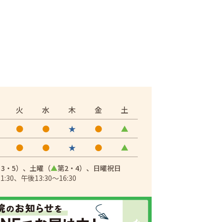
火
水
木
金
土
●
●
★
●
▲
●
●
★
●
▲
・3・5）、
土曜（
▲
第2・4）、日曜祝日
30、午後13:30～16:30