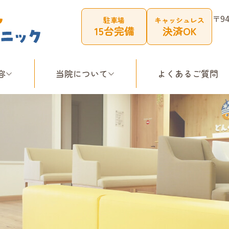
〒9
駐車場
キャッシュレス
15台完備
決済OK
容
当院について
よくあるご質問