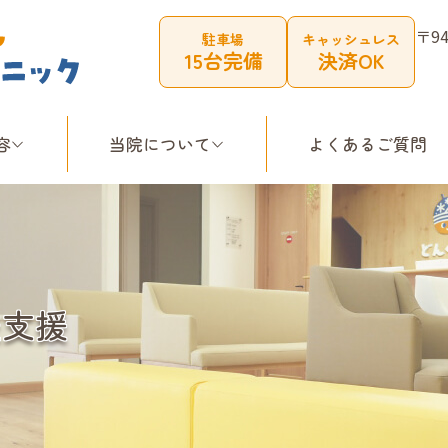
〒9
駐車場
キャッシュレス
15台完備
決済OK
容
当院について
よくあるご質問
校支援