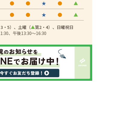
●
●
★
●
▲
●
●
★
●
▲
・3・5）、
土曜（
▲
第2・4）、日曜祝日
30、午後13:30～16:30