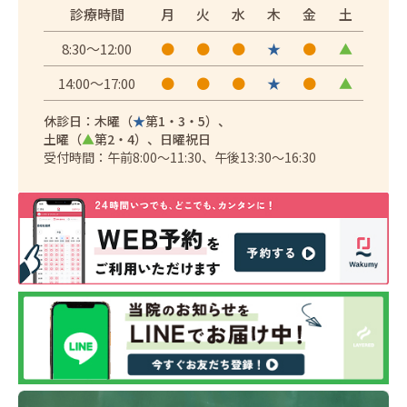
診療時間
月
火
水
木
金
土
8:30～12:00
●
●
●
★
●
▲
14:00～17:00
●
●
●
★
●
▲
休診日：木曜（
★
第1・3・5）、
土曜（
▲
第2・4）、日曜祝日
受付時間：午前8:00～11:30、午後13:30～16:30